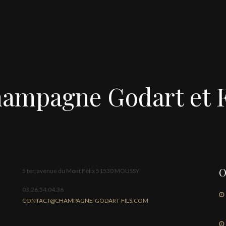
ampagne Godart et F
O
5 ter, avenue du Mont Félix 51530 MOUSSY
03.26.54.04.36
CONTACT@CHAMPAGNE-GODART-FILS.COM