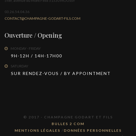
5 ter, avenue du Mont Félix 51530 MOUSSY
03.26.54.04.36
CONTACT@CHAMPAGNE-GODART-FILS.COM
Ouverture / Opening
MONDAY - FRIDAY
9H-12H / 14H-17H00
SATURDAY
SUR RENDEZ-VOUS / BY APPOINTMENT
© 2017 - CHAMPAGNE GODART ET FILS
BULLES 2 COM
MENTIONS LÉGALES
/
DONNÉES PERSONNELLES