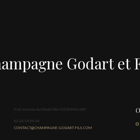
ampagne Godart et F
O
5 ter, avenue du Mont Félix 51530 MOUSSY
03.26.54.04.36
CONTACT@CHAMPAGNE-GODART-FILS.COM