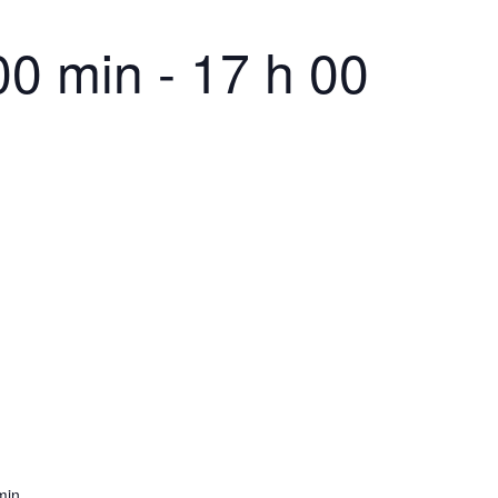
00 min
-
17 h 00
min