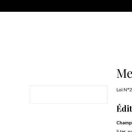
Me
Loi N°2
Édi
Champa
5 ter, 