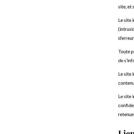
site, et
Le site 
(intrusi
d’erreur
Toute p
de s’inf
Le site
contenue
Le site
confiden
retenue
Lien