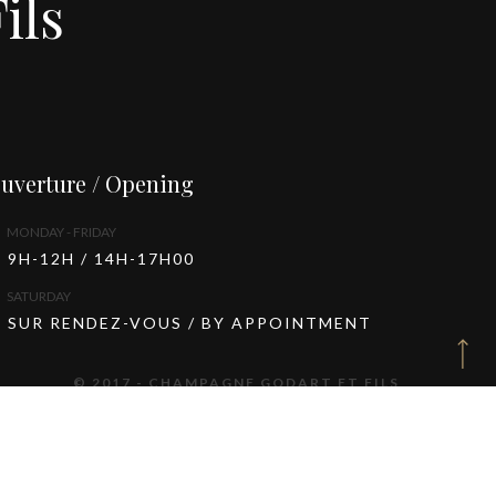
ils
uverture / Opening
MONDAY - FRIDAY
9H-12H / 14H-17H00
SATURDAY
SUR RENDEZ-VOUS / BY APPOINTMENT
© 2017 - CHAMPAGNE GODART ET FILS
BULLES 2 COM
MENTIONS LÉGALES
/
DONNÉES PERSONNELLES
UR LA SANTÉ. A CONSOMMER AVEC MODÉRATION