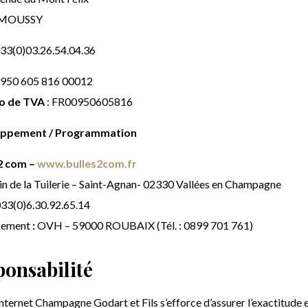
 MOUSSY
0033(0)03.26.54.04.36
 950 605 816 00012
o de TVA
: FR00950605816
ppement / Programmation
2 com –
www.bulles2com.fr
in de la Tuilerie – Saint-Agnan- 02330 Vallées en Champagne
033(0)6.30.92.65.14
ement
:
OVH – 59000 ROUBAIX (Tél. : 0899 701 761)
ponsabilité
internet Champagne Godart et Fils s’efforce d’assurer l’exactitude e