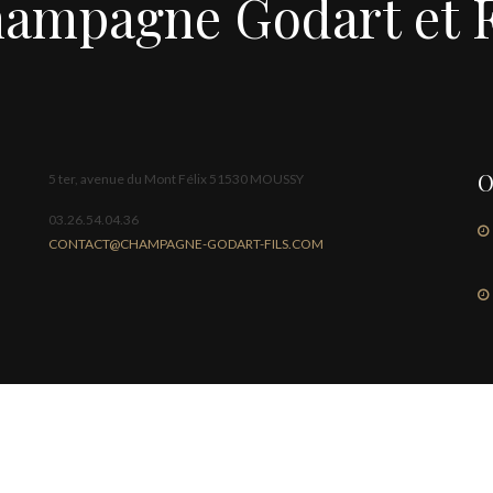
ampagne Godart et F
O
5 ter, avenue du Mont Félix 51530 MOUSSY
03.26.54.04.36
CONTACT@CHAMPAGNE-GODART-FILS.COM
L'ABUS D'ALCOOL EST DANGEREUX PO