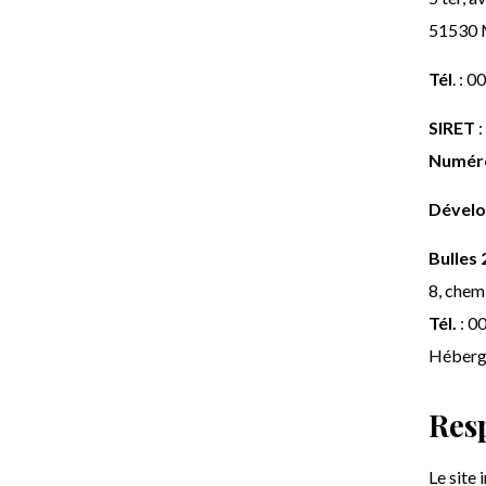
51530
Tél
. : 
SIRET
:
Numér
Dévelo
Bulles 
8, chem
Tél.
: 0
Héberg
Res
Le site 