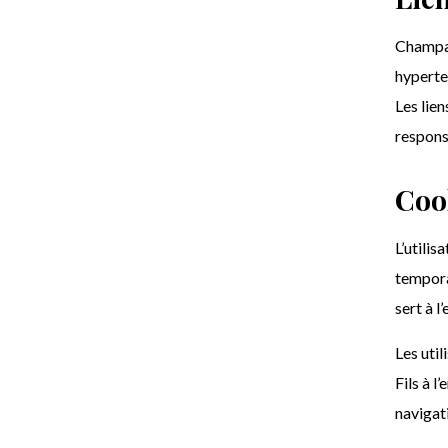
Champagn
hyperte
Les lien
respons
Coo
L’utilis
tempora
sert à l
Les util
Fils à l
navigat