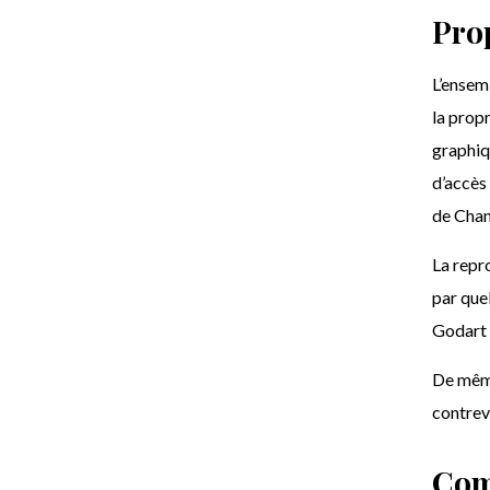
Prop
L’ensemb
la propr
graphiq
d’accès 
de Cham
La repro
par que
Godart e
De même,
contrev
Com