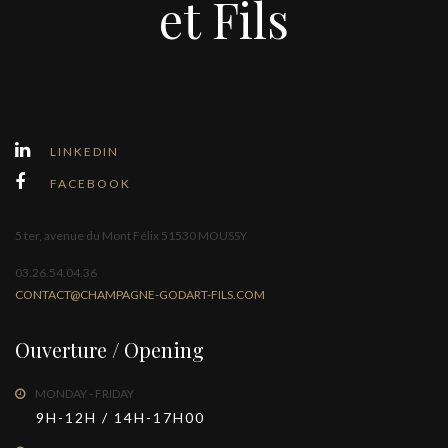
et Fils
LINKEDIN
FACEBOOK
5 ter, avenue du Mont Félix 51530 MOUSSY
03.26.54.04.36
CONTACT@CHAMPAGNE-GODART-FILS.COM
Ouverture / Opening
MONDAY - FRIDAY
9H-12H / 14H-17H00