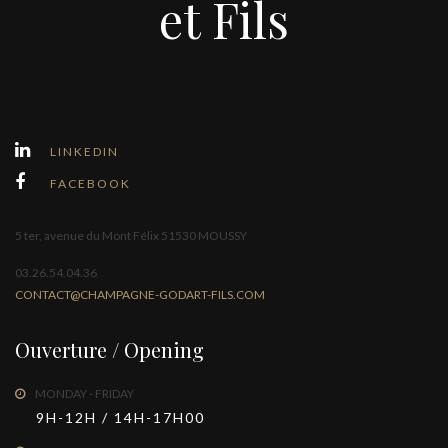
et Fils
LINKEDIN
FACEBOOK
5 ter, avenue du Mont Félix 51530 MOUSSY
03.26.54.04.36
CONTACT@CHAMPAGNE-GODART-FILS.COM
Ouverture / Opening
MONDAY - FRIDAY
9H-12H / 14H-17H00