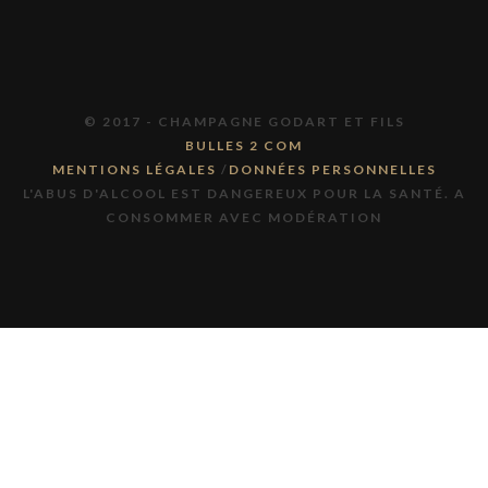
© 2017 - CHAMPAGNE GODART ET FILS
BULLES 2 COM
MENTIONS LÉGALES
/
DONNÉES PERSONNELLES
L'ABUS D'ALCOOL EST DANGEREUX POUR LA SANTÉ. A
CONSOMMER AVEC MODÉRATION