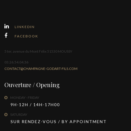
LINKEDIN
FACEBOOK
5 ter, avenue du Mont Félix 51530 MOUSSY
03.26.54.04.36
CONTACT@CHAMPAGNE-GODART-FILS.COM
Ouverture / Opening
MONDAY - FRIDAY
9H-12H / 14H-17H00
SATURDAY
SUR RENDEZ-VOUS / BY APPOINTMENT