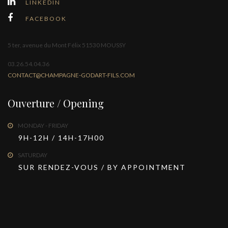
LINKEDIN
FACEBOOK
5 ter, avenue du Mont Félix 51530 MOUSSY
03.26.54.04.36
CONTACT@CHAMPAGNE-GODART-FILS.COM
Ouverture / Opening
MONDAY - FRIDAY
9H-12H / 14H-17H00
SATURDAY
SUR RENDEZ-VOUS / BY APPOINTMENT