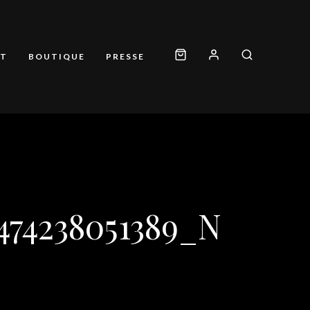
T
BOUTIQUE
PRESSE
9474238051389_N