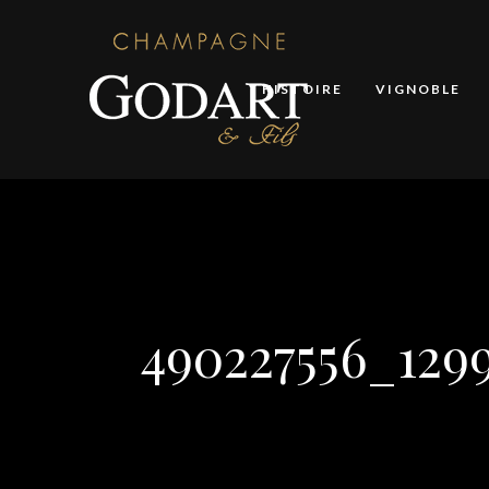
HISTOIRE
VIGNOBLE
490227556_1299