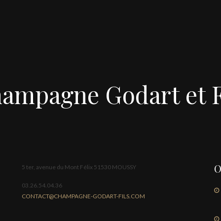
ampagne Godart et F
O
5 ter, avenue du Mont Félix 51530 MOUSSY
03.26.54.04.36
CONTACT@CHAMPAGNE-GODART-FILS.COM