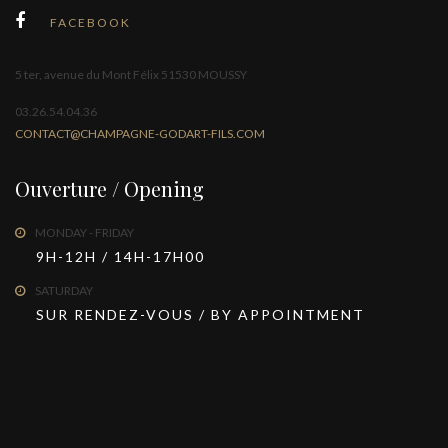
FACEBOOK
5 ter, avenue du Mont Félix 51530 MOUSSY
03.26.54.04.36
CONTACT@CHAMPAGNE-GODART-FILS.COM
Ouverture / Opening
MONDAY - FRIDAY
9H-12H / 14H-17H00
SATURDAY
SUR RENDEZ-VOUS / BY APPOINTMENT