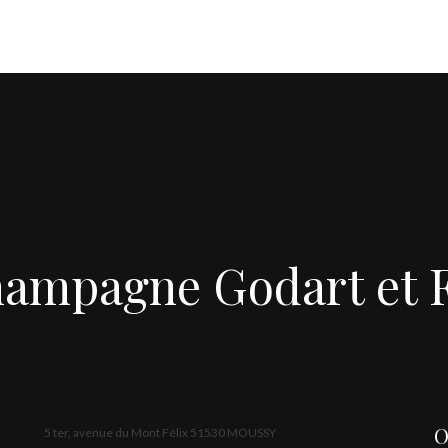
ampagne Godart et F
O
5 ter, avenue du Mont Félix 51530 MOUSSY