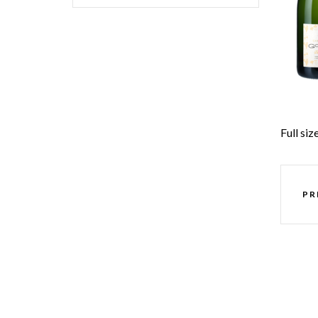
Full siz
PR